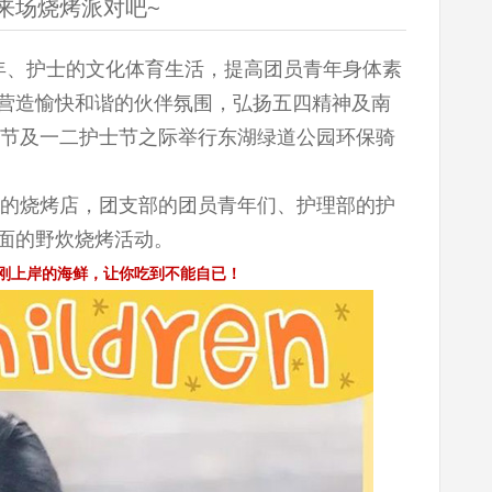
来场烧烤派对吧~
年、护士的文化体育生活，提高团员青年身体素
营造愉快和谐的伙伴氛围，弘扬五四精神及南
年节及一二护士节之际举行东湖绿道公园环保骑
近的烧烤店，团支部的团员青年们、护理部的护
面的野炊烧烤活动。
刚上岸的海鲜，让你吃到不能自已！