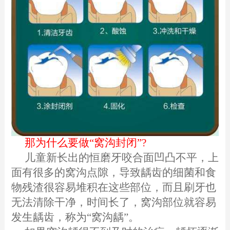
那为什么要做“窝沟封闭”?
儿童新长出的恒磨牙咬合面凹凸不平，上
面有很多的窝沟点隙，导致龋齿的细菌和食
物残渣很容易堆积在这些部位，而且刷牙也
无法清除干净，时间长了，窝沟部位就容易
发生龋齿，称为“窝沟龋”。