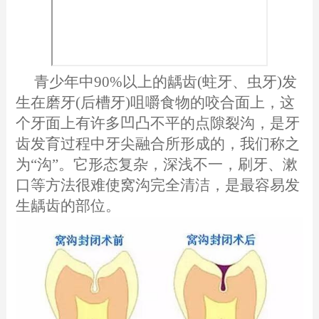
青少年中90%以上的龋齿(蛀牙、虫牙)发
生在磨牙(后槽牙)咀嚼食物的咬合面上，这
个牙面上有许多凹凸不平的点隙裂沟，是牙
齿发育过程中牙尖融合所形成的，我们称之
为“沟”。它形态复杂，深浅不一，刷牙、漱
口等方法很难使窝沟完全清洁，是最容易发
生龋齿的部位。