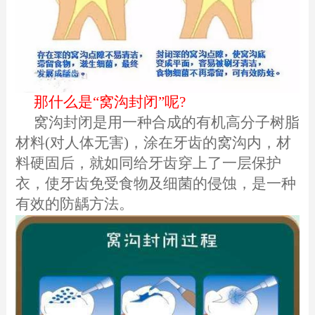
那什么是“窝沟封闭”呢?
窝沟封闭是用一种合成的有机高分子树脂
材料(对人体无害)，涂在牙齿的窝沟内，材
料硬固后，就如同给牙齿穿上了一层保护
衣，使牙齿免受食物及细菌的侵蚀，是一种
有效的防龋方法。